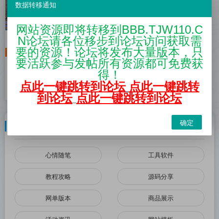
数据转移通知
网站资源即将转移到BBB.TJW110.C
N论坛请各位移步到论坛访问获取需
1655
魔域版本
要的资源！论坛将发布大量版本，只
混沌1655版本 带五虎 副本
单机版本
要活跃参与发帖所有资源都可免费获
已修已知BUG APK全特效
得！
点此一键跳转到论坛
点此一键跳转
网单版本
2022-04-11
到论坛
点此一键跳转到论坛
确定
网站分类
心情随笔
工具软件
教程攻略
源码分享
网单版本
商品展示