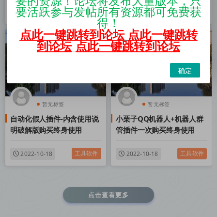
要的资源！论坛将发布大量版本，只
要活跃参与发帖所有资源都可免费获
工具软件
工具软件
2022-10-18
2022-10-18
得！
点此一键跳转到论坛
点此一键跳转
到论坛
点此一键跳转到论坛
确定
暂无标签
暂无标签
自动化假人插件-内含使用说
​小栗子QQ机器人+机器人群
明破解版购买终身使用
管插件一次购买终身使用
工具软件
工具软件
2022-10-18
2022-10-18
点击查看更多