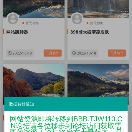
暂无标签
暂无标签
网站跳转器
898登录器清凉皮肤
工具软件
工具软件
2022-10-18
2022-10-18
数据转移通知
暂无标签
暂无标签
网站资源即将转移到BBB.TJW110.C
1655登录器生成器
MyQQ框架+群管娱乐插件
N论坛请各位移步到论坛访问获取需
破解版永久使用