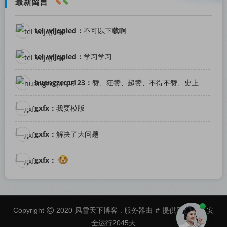
最新留言
tel_wljqpied：
不可以下载啊
tel_wljqpied：
学习学习
huangzequ123：
赞、狂赞、超赞、不得不赞、史上最赞！
gxfx：
我要模版
gxfx：
解决了大问题
gxfx：
风雪天下博客
#
Copyright
2020
. 服务器由
提供网络服务 安
全运行
2045
天